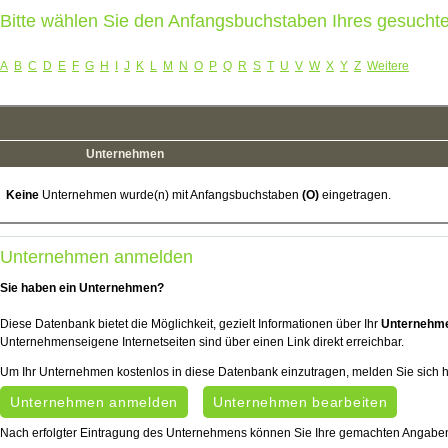
Bitte wählen Sie den Anfangsbuchstaben Ihres gesuch
A
B
C
D
E
F
G
H
I
J
K
L
M
N
O
P
Q
R
S
T
U
V
W
X
Y
Z
Weitere
Unternehmen
Keine
Unternehmen wurde(n) mit Anfangsbuchstaben
(O)
eingetragen.
Unternehmen anmelden
Sie haben ein Unternehmen?
Diese Datenbank bietet die Möglichkeit, gezielt Informationen über Ihr
Unternehm
Unternehmenseigene Internetseiten sind über einen Link direkt erreichbar.
Um Ihr Unternehmen kostenlos in diese Datenbank einzutragen, melden Sie sich h
Unternehmen anmelden
Unternehmen bearbeiten
Nach erfolgter Eintragung des Unternehmens können Sie Ihre gemachten Angabe