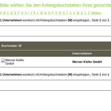
Bitte wählen Sie den Anfangsbuchstaben Ihres gesuch
A
B
C
D
E
F
G
H
I
J
K
L
M
N
O
P
Q
R
S
T
U
V
W
X
Y
Z
Weitere
1 Unternehmen
wurde(n) mit Anfangsbuchstaben
(W)
eingetragen., Seite
1
von
1
Buchstabe: W
Unternehmen
Werner Kiefer GmbH
1 Unternehmen
wurde(n) mit Anfangsbuchstaben
(W)
eingetragen., Seite
1
von
1